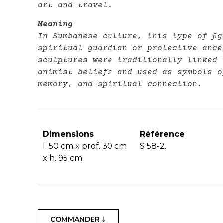
art and travel.
Meaning
In Sumbanese culture, this type of fi
spiritual guardian or protective ance
sculptures were traditionally linked 
animist beliefs and used as symbols o
memory, and spiritual connection.
Dimensions
Référence
l. 50 cm x prof. 30 cm
S 58-2.
x h. 95 cm
COMMANDER