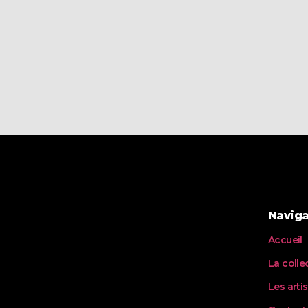
Naviga
Accueil
La colle
Les arti