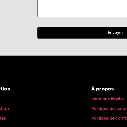
Envoyer
tion
À propos
Mentions légales
ction
Politique des coo
stes
Politique de confi