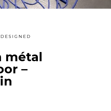
T-DESIGNED
 métal
oor –
in