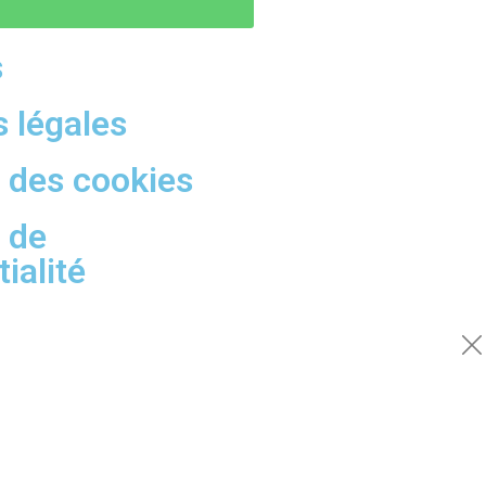
s
 légales
e des cookies
e de
ialité