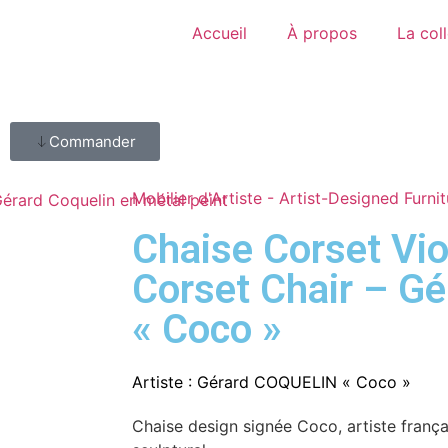
Accueil
À propos
La col
Commander
Mobilier d'Artiste - Artist-Designed Furnit
Chaise Corset Vio
Corset Chair – Gé
« Coco »
Artiste :
Gérard COQUELIN « Coco »
Chaise design signée Coco, artiste frança