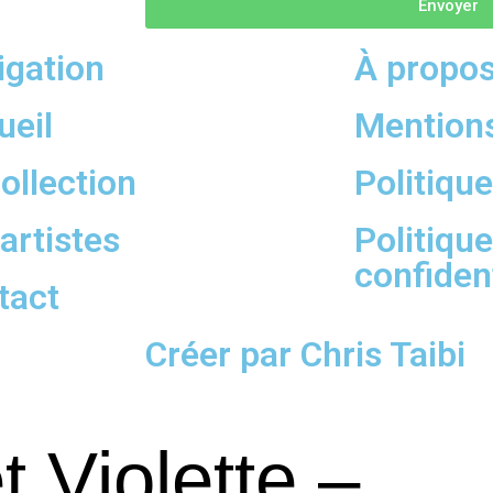
Envoyer
igation
À propo
ueil
Mentions
ollection
Politiqu
artistes
Politiqu
confident
tact
Créer par Chris Taibi
 Violette –