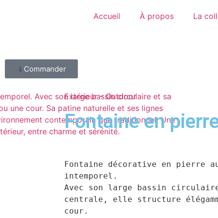
Accueil
À propos
La col
Commander
Extérieur - Outdoor
Fontaine en pierr
Fontaine décorative en pierre au
intemporel.

Avec son large bassin circulaire
centrale, elle structure élégamm
cour.
