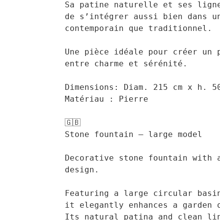
Sa patine naturelle et ses ligne
de s’intégrer aussi bien dans un
contemporain que traditionnel.

Une pièce idéale pour créer un p
entre charme et sérénité.

Dimensions: Diam. 215 cm x h. 50
Matériau : Pierre

🇬🇧

Stone fountain – large model

Decorative stone fountain with a
design.

Featuring a large circular basin
it elegantly enhances a garden o
Its natural patina and clean lin